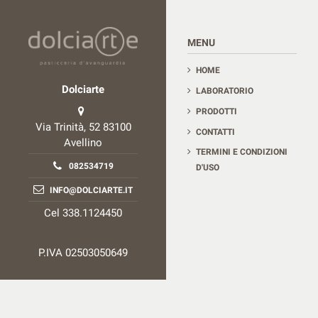
Contact us
MENU
HOME
Dolciarte
LABORATORIO
PRODOTTI
Via Trinità, 52 83100
CONTATTI
Avellino
TERMINI E CONDIZIONI
082534719
D'USO
INFO@DOLCIARTE.IT
Cel 338.1124450
P.IVA 02503050649