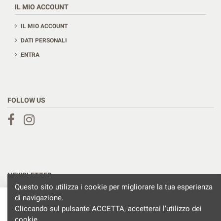
IL MIO ACCOUNT
IL MIO ACCOUNT
DATI PERSONALI
ENTRA
FOLLOW US
NEWSLETTER
Questo sito utilizza i cookie per migliorare la tua esperienza
di navigazione.
Aggiungi al carrello
Cliccando sul pulsante ACCETTA, accetterai l'utilizzo dei
Puoi annullare l'iscrizione in ogni momento. A questo scopo, cerca le info di
cookie.