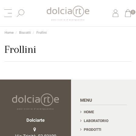
0
Home
Biscotti
Frollini
Frollini
Contact us
MENU
HOME
Dolciarte
LABORATORIO
PRODOTTI