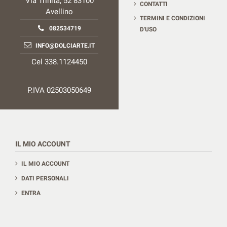
Via Trinità, 52 83100
CONTATTI
Avellino
TERMINI E CONDIZIONI
082534719
D'USO
INFO@DOLCIARTE.IT
Cel 338.1124450
P.IVA 02503050649
IL MIO ACCOUNT
IL MIO ACCOUNT
DATI PERSONALI
ENTRA