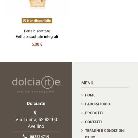
Non disponibile
Fette biscottate
Fette biscottate integrali
5,00 €
Contact us
MENU
HOME
Dolciarte
LABORATORIO
PRODOTTI
Via Trinità, 52 83100
CONTATTI
Avellino
TERMINI E CONDIZIONI
082534719
D'USO