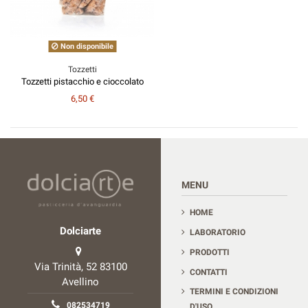
Non disponibile
Tozzetti
Tozzetti pistacchio e cioccolato
6,50 €
Contact us
MENU
HOME
Dolciarte
LABORATORIO
PRODOTTI
Via Trinità, 52 83100
CONTATTI
Avellino
TERMINI E CONDIZIONI
082534719
D'USO