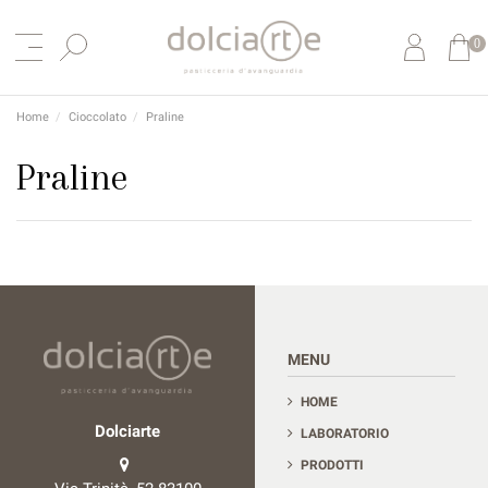
0
Home
Cioccolato
Praline
Praline
Contact us
MENU
HOME
Dolciarte
LABORATORIO
PRODOTTI