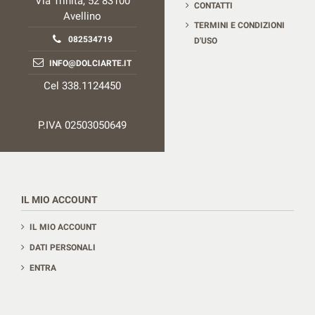
Via Trinità, 52 83100
CONTATTI
Avellino
TERMINI E CONDIZIONI
082534719
D'USO
INFO@DOLCIARTE.IT
Cel 338.1124450
P.IVA 02503050649
IL MIO ACCOUNT
IL MIO ACCOUNT
DATI PERSONALI
ENTRA