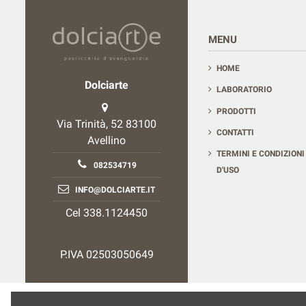
Contact us
MENU
HOME
Dolciarte
LABORATORIO
PRODOTTI
Via Trinità, 52 83100
CONTATTI
Avellino
TERMINI E CONDIZIONI
082534719
D'USO
INFO@DOLCIARTE.IT
Cel 338.1124450
P.IVA 02503050649
Dolciarte © 2020 - All rights reserved